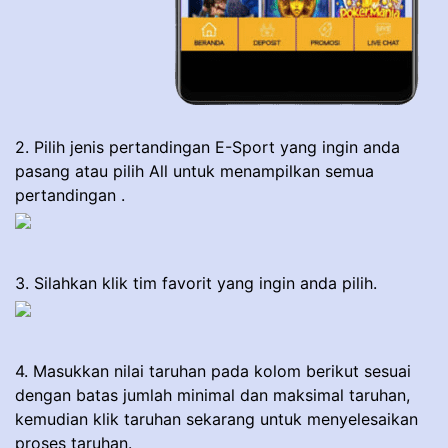
2. Pilih jenis pertandingan E-Sport yang ingin anda
pasang atau pilih All untuk menampilkan semua
pertandingan .
3. Silahkan klik tim favorit yang ingin anda pilih.
4. Masukkan nilai taruhan pada kolom berikut sesuai
dengan batas jumlah minimal dan maksimal taruhan,
kemudian klik taruhan sekarang untuk menyelesaikan
proses taruhan.