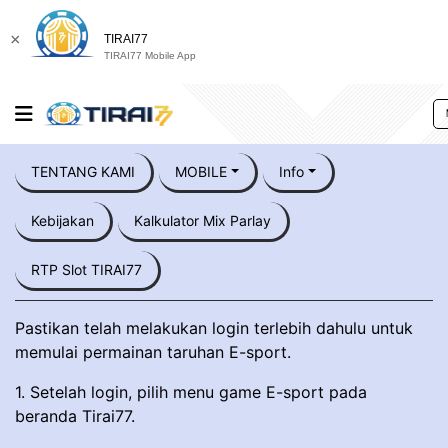
×
TIRAI77
TIRAI77 Mobile App
TENTANG KAMI
MOBILE
Info
Kebijakan
Kalkulator Mix Parlay
RTP Slot TIRAI77
Pastikan telah melakukan login terlebih dahulu untuk
memulai permainan taruhan E-sport.
1. Setelah login, pilih menu game E-sport pada
beranda Tirai77.